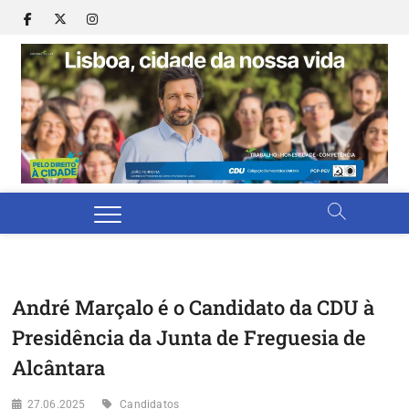
Skip
facebook
twitter
instagram
to
content
C
CAN
DA 
LIS
L
AU
202
c
d
n
v
André Marçalo é o Candidato da CDU à
Presidência da Junta de Freguesia de
Alcântara
27.06.2025
Candidatos