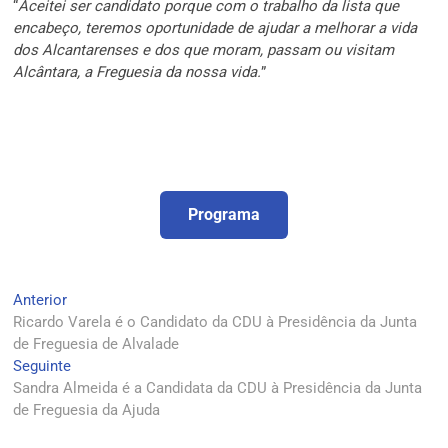
“
Aceitei ser candidato porque com o trabalho da lista que
encabeço, teremos oportunidade de ajudar a melhorar a vida
dos Alcantarenses e dos que moram, passam ou visitam
Alcântara, a Freguesia da nossa vida.
”
Programa
Navegação
Artigo
Anterior
anterior:
Ricardo Varela é o Candidato da CDU à Presidência da Junta
de
de Freguesia de Alvalade
artigos
Artigo
Seguinte
seguinte:
Sandra Almeida é a Candidata da CDU à Presidência da Junta
de Freguesia da Ajuda