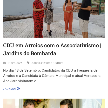
CARLOS
MOEDAS?
CDU em Arroios com o Associativismo |
Jardins do Bombarda
19.09.2025
Associativismo
Cultura
No dia 18 de Setembro, Candidatos da CDU à Freguesia de
Arroios e a Candidata à Câmara Municipal e atual Vereadora,
Ana Jara visitaram o…
CDU
LER MAIS
EM
ARROIOS
COM
O