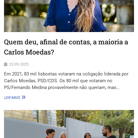
Quem deu, afinal de contas, a maioria a
Carlos Moedas?
23.09.2025
Em 2021, 83 mil lisboetas votaram na coligação liderada por
Carlos Moedas, PSD/CDS. Os 80 mil que votaram no
PS/Fernando Medina provavelmente não queriam, mas…
QUEM
LER MAIS
DEU,
AFINAL
DE
CONTAS,
A
MAIORIA
A