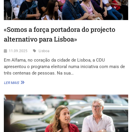
«Somos a força portadora do projecto
alternativo para Lisboa»
11.09.2025
Lisboa
Em Alfama, no coração da cidade de Lisboa, a CDU
apresentou o programa eleitoral numa iniciativa com mais de
três centenas de pessoas. Na sua…
«SOMOS
LER MAIS
A
FORÇA
PORTADORA
DO
PROJECTO
ALTERNATIVO
PARA
LISBOA»