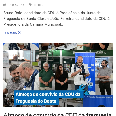
14.09.2025
Lisboa
Bruno Rolo, candidato da CDU à Presidência da Junta de
Freguesia de Santa Clara e João Ferreira, candidato da CDU à
Presidência da Câmara Municipal…
A
LER MAIS
CDU
APRESENTOU
A
LISTA
À
FREGUESIA
DE
SANTA
CLARA
Almoço de convívio da CDU da freguesia