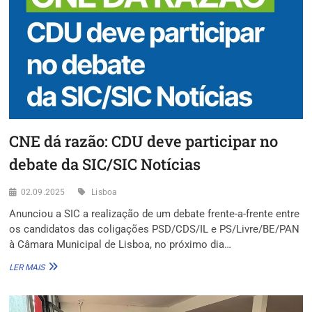
CONDADO,
EM
MARVILA
CNE dá razão: CDU deve participar no
debate da SIC/SIC Notícias
02.09.2025
Lisboa
Anunciou a SIC a realização de um debate frente-a-frente entre
os candidatos das coligações PSD/CDS/IL e PS/Livre/BE/PAN
à Câmara Municipal de Lisboa, no próximo dia…
CNE
LER MAIS
DÁ
RAZÃO:
CDU