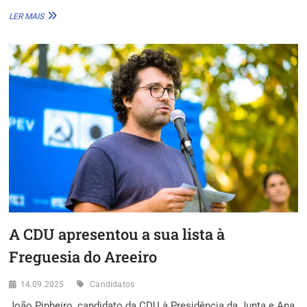
JOÃO
LER MAIS
FERREIRA
REUNIU
COM
A
ASSOCIAÇÃO
ACADÉMICA
DA
UNIVERSIDADE
DE
LISBOA
A CDU apresentou a sua lista à
Freguesia do Areeiro
14.09.2025
Candidatos
João Pinheiro, candidato da CDU à Presidência da Junta e Ana