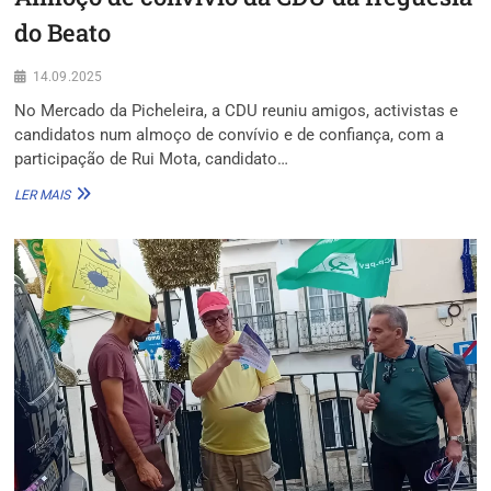
do Beato
14.09.2025
No Mercado da Picheleira, a CDU reuniu amigos, activistas e
candidatos num almoço de convívio e de confiança, com a
participação de Rui Mota, candidato…
ALMOÇO
LER MAIS
DE
CONVÍVIO
DA
CDU
DA
FREGUESIA
DO
BEATO