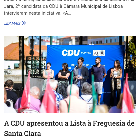
Jara, 2ª candidata da CDU à Câmara Municipal de Lisboa
intervieram nesta iniciativa. «A…
A
LER MAIS
CDU
APRESENTOU
A
SUA
LISTA
À
FREGUESIA
DO
AREEIRO
A CDU apresentou a Lista à Freguesia de
Santa Clara