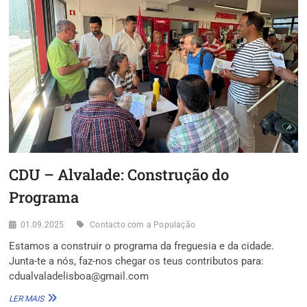
DEVE
PARTICIPAR
NO
DEBATE
DA
SIC/SIC
NOTÍCIAS
CDU – Alvalade: Construção do
Programa
01.09.2025
Contacto com a População
Estamos a construir o programa da freguesia e da cidade.
Junta-te a nós, faz-nos chegar os teus contributos para:
cdualvaladelisboa@gmail.com
CDU
LER MAIS