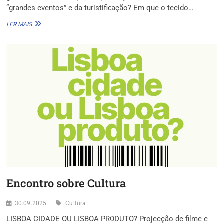
“grandes eventos” e da turistificação? Em que o tecido…
CDU
LER MAIS
CONTRA
A
MERCANTILIZAÇÃO
DE
LISBOA:
POR
UMA
POLÍTICA
CULTURAL
QUE
AFIRMA
O
DIREITO
À
CIDADE
Encontro sobre Cultura
30.09.2025
Cultura
LISBOA CIDADE OU LISBOA PRODUTO? Projecção de filme e