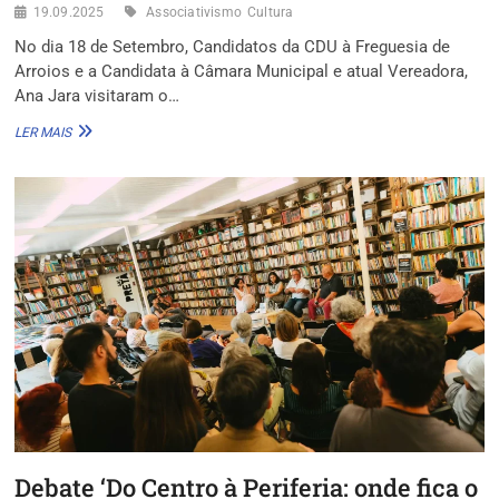
19.09.2025
Associativismo
Cultura
No dia 18 de Setembro, Candidatos da CDU à Freguesia de
Arroios e a Candidata à Câmara Municipal e atual Vereadora,
Ana Jara visitaram o…
CDU
LER MAIS
EM
ARROIOS
COM
O
ASSOCIATIVISMO
|
JARDINS
DO
BOMBARDA
Debate ‘Do Centro à Periferia: onde fica o