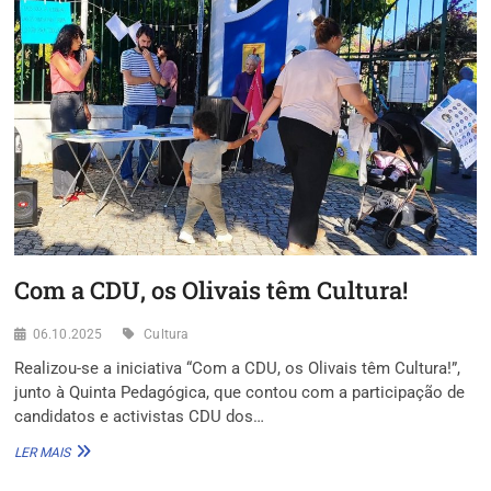
A
CULTURA
NOS
OLIVAIS
Com a CDU, os Olivais têm Cultura!
06.10.2025
Cultura
Realizou-se a iniciativa “Com a CDU, os Olivais têm Cultura!”,
junto à Quinta Pedagógica, que contou com a participação de
candidatos e activistas CDU dos…
COM
LER MAIS
A
CDU,